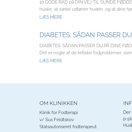
10 GODE RÅD på DIN VEJ TIL SUNDE FØDDER SKY
huske, at sæbe udtørrer huden, og at dine fød
LÆS MERE
DIABETES: SÅDAN PASSER DU
DIABETES: SÅDAN PASSER DU PÅ DINE FØDDER 
Det er nogle af de kritiske fodproblemer, som 
LÆS MERE
OM KLINIKKEN
IN
Der 
Klinik for Fodterapi
p-pl
v/ Sus Feldtskov
Husk
Statsautoriseret fodterapeut