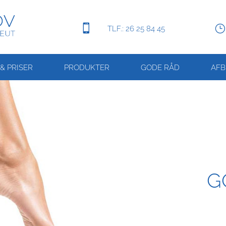

TLF.: 26 25 84 45
& PRISER
PRODUKTER
GODE RÅD
AF
G