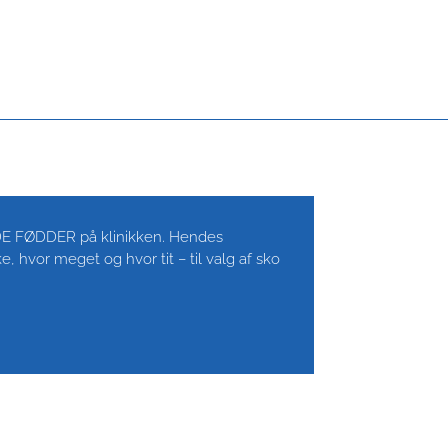
NDE FØDDER på klinikken. Hendes
e, hvor meget og hvor tit – til valg af sko