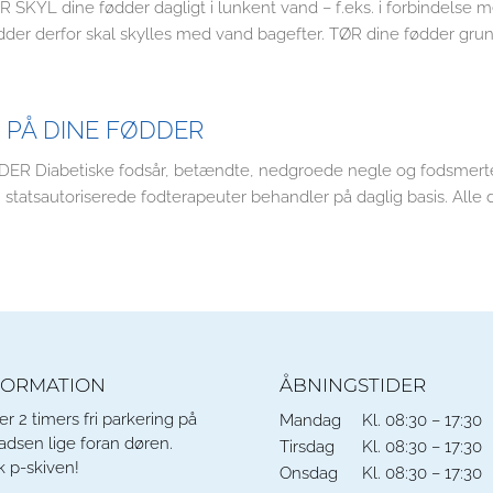
L dine fødder dagligt i lunkent vand – f.eks. i forbindelse me
der derfor skal skylles med vand bagefter. TØR dine fødder grundi
 PÅ DINE FØDDER
Diabetiske fodsår, betændte, nedgroede negle og fodsmerter,
statsautoriserede fodterapeuter behandler på daglig basis. Alle di
FORMATION
ÅBNINGSTIDER
er 2 timers fri parkering på
Mandag
Kl. 08:30 – 17:30
adsen lige foran døren.
Tirsdag
Kl. 08:30 – 17:30
 p-skiven!
Onsdag
Kl. 08:30 – 17:30