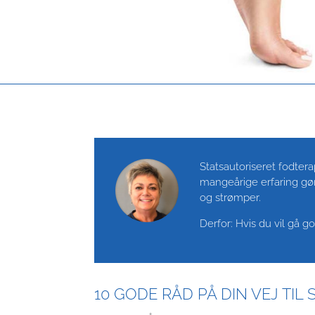
Statsautoriseret fodte
mangeårige erfaring gør,
og strømper.
Derfor: Hvis du vil gå 
10 GODE RÅD PÅ DIN VEJ TI