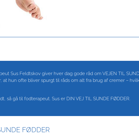
rapeut Sus Feldtskov giver hver dag gode råd om VEJEN TIL SU
 at hun ofte bliver spurgt til råds om alt fra brug af cremer – hvilk
godt, så gå til fodterapeut. Sus er DIN VEJ TIL SUNDE FØDDER.
L SUNDE FØDDER