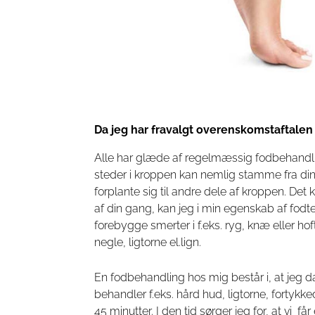
Da jeg har fravalgt overenskomstaftalen
Alle har glæde af regelmæssig fodbehandlin
steder i kroppen kan nemlig stamme fra dine
forplante sig til andre dele af kroppen. De
af din gang, kan jeg i min egenskab af fo
forebygge smerter i f.eks. ryg, knæ eller h
negle, ligtorne el.lign.
En fodbehandling hos mig består i, at jeg d
behandler f.eks. hård hud, ligtorne, forty
45 minutter. I den tid sørger jeg for, at v