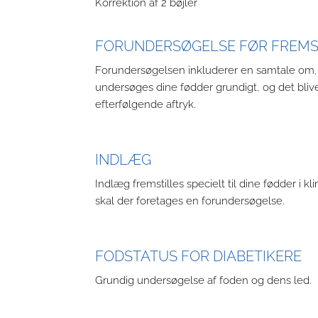
Korrektion af 2 bøjler
FORUNDERSØGELSE FØR FREMST
Forundersøgelsen inkluderer en samtale om, h
undersøges dine fødder grundigt, og det bliver 
efterfølgende aftryk.
INDLÆG
Indlæg fremstilles specielt til dine fødder i k
skal der foretages en forundersøgelse.
FODSTATUS FOR DIABETIKERE
Grundig undersøgelse af foden og dens led.