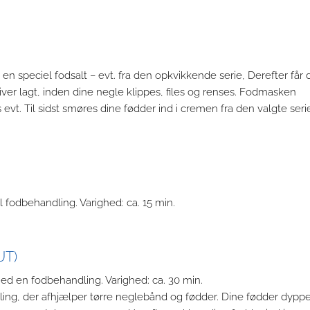
n speciel fodsalt – evt. fra den opkvikkende serie, Derefter får 
er lagt, inden dine negle klippes, files og renses. Fodmasken
evt. Til sidst smøres dine fødder ind i cremen fra den valgte seri
fodbehandling. Varighed: ca. 15 min.
UT)
med en fodbehandling. Varighed: ca. 30 min.
ing, der afhjælper tørre neglebånd og fødder. Dine fødder dyppe