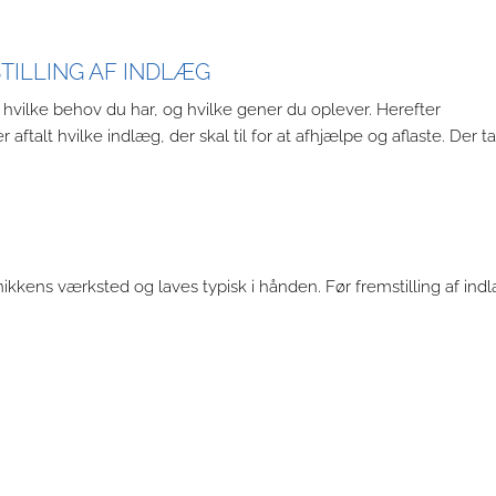
ILLING AF INDLÆG
vilke behov du har, og hvilke gener du oplever. Herefter
aftalt hvilke indlæg, der skal til for at afhjælpe og aflaste. Der t
linikkens værksted og laves typisk i hånden. Før fremstilling af ind