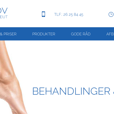

TLF.: 26 25 84 45
& PRISER
PRODUKTER
GODE RÅD
AF
BEHANDLINGER 