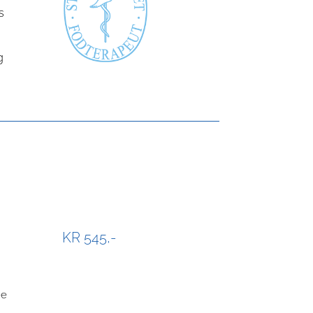
s
g
KR 545,-
me