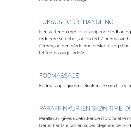
LUKSUS FODBEHANDLING
Her starter du med et afslappende fodbad og e
fødderne scrubbet, og en fod-/ benmaske bliv
fjernes, og den hårde hud beskæres og slibes 
let fodmassage indgår.
FODMASSAGE
Fodmassage gives udelukkende som tillæg til 
PARAFFINKUR (EN SKØN TIME-O
Paraffinkur gives udelukkende i forbindelse 
Der er her tale om en super plejende behandl