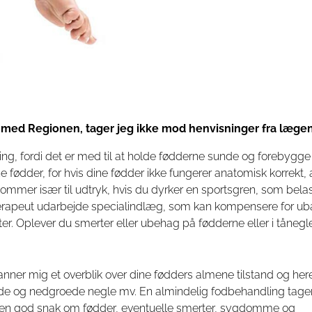
 med Regionen, tager jeg ikke mod henvisninger fra lægen
g, fordi det er med til at holde fødderne sunde og forebygge
 fødder, for hvis dine fødder ikke fungerer anatomisk korrekt, 
t kommer især til udtryk, hvis du dyrker en sportsgren, som bel
dterapeut udarbejde specialindlæg, som kan kompensere for u
ofter. Oplever du smerter eller ubehag på fødderne eller i tåne
anner mig et overblik over dine fødders almene tilstand og here
kkede og nedgroede negle mv. En almindelig fodbehandling tager
i får en god snak om fødder, eventuelle smerter, sygdomme og