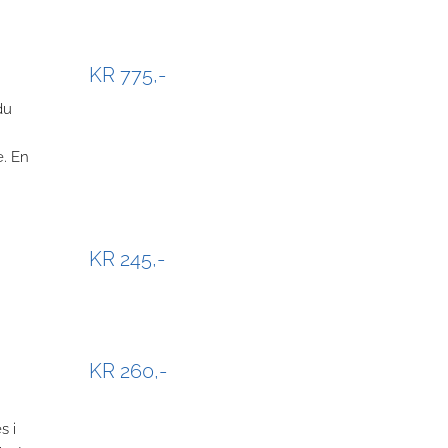
KR 775,-
du
e. En
KR 245,-
KR 260,-
s i