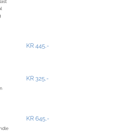
last
al
g
KR 445,-
KR 325,-
rn
KR 645,-
ndle