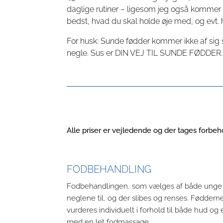
daglige rutiner – ligesom jeg også kommer o
bedst, hvad du skal holde øje med, og evt. 
For husk: Sunde fødder kommer ikke af sig s
negle. Sus er DIN VEJ TIL SUNDE FØDDER.
Alle priser er vejledende og der tages forbeh
FODBEHANDLING
Fodbehandlingen, som vælges af både unge o
neglene til, og der slibes og renses. Føddern
vurderes individuelt i forhold til både hud 
med en let fodmassage.