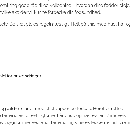
mkring gode råd til og vejledning i, hvordan dine fødder pleje
hvilke sko der vil kunne forbedre din fodsundhed.
elv. De skal plejes regelmæssigt. Helt på linje med hud, hår o
old for prisændringer.
g ældre, starter med et afslappende fodbad. Herefter rettes
e behandles for evt. ligtorne, hård hud og hælrevner. Undervejs
og evt. sygdomme. Ved endt behandling smøres fødderne ind i cre