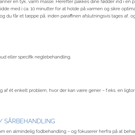
danner en tyk, varm masse. Herefter pakkes dine fødder ind i en p
idde med i ca. 10 minutter for at holde på varmen og sikre optim
 og du får et tæppe på, inden paraffinen afslutningsvis tages af, o
ud eller specifik neglebehandling.
g af ét enkelt problem, hvor der kan være gener – f.eks. en ligto
/ SÅRBEHANDLING
 en almindelig fodbehandling – og fokuserer herfra på at beha